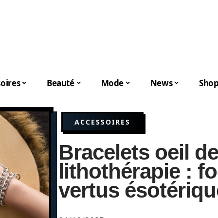
oires
Beauté
Mode
News
Shop
ACCESSOIRES
Bracelets oeil de
lithothérapie : f
vertus ésotériq