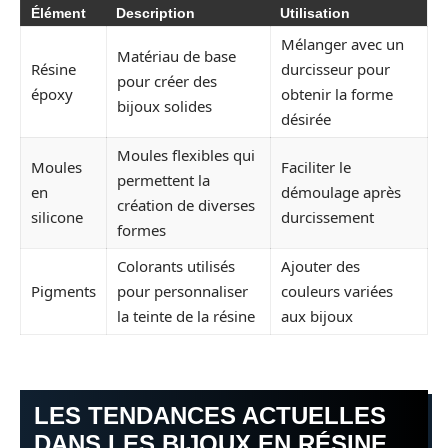
Élément
Description
Utilisation
Mélanger avec un
Matériau de base
Résine
durcisseur pour
pour créer des
époxy
obtenir la forme
bijoux solides
désirée
Moules flexibles qui
Moules
Faciliter le
permettent la
en
démoulage après
création de diverses
silicone
durcissement
formes
Colorants utilisés
Ajouter des
Pigments
pour personnaliser
couleurs variées
la teinte de la résine
aux bijoux
LES TENDANCES ACTUELLES
DANS LES BIJOUX EN RÉSINE