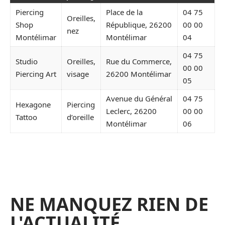
Piercing
Place de la
04 75
Oreilles,
Shop
République, 26200
00 00
nez
Montélimar
Montélimar
04
04 75
Studio
Oreilles,
Rue du Commerce,
00 00
Piercing Art
visage
26200 Montélimar
05
Avenue du Général
04 75
Hexagone
Piercing
Leclerc, 26200
00 00
Tattoo
d’oreille
Montélimar
06
NE MANQUEZ RIEN DE
L'ACTUALITÉ