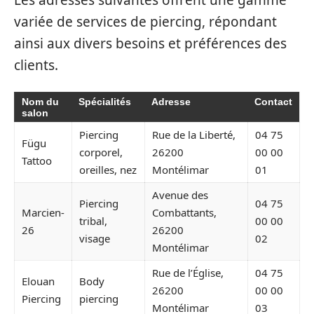
variée de services de piercing, répondant
ainsi aux divers besoins et préférences des
clients.
Nom du
Spécialités
Adresse
Contact
salon
Piercing
Rue de la Liberté,
04 75
Fügu
corporel,
26200
00 00
Tattoo
oreilles, nez
Montélimar
01
Avenue des
Piercing
04 75
Marcien-
Combattants,
tribal,
00 00
26
26200
visage
02
Montélimar
Rue de l’Église,
04 75
Elouan
Body
26200
00 00
Piercing
piercing
Montélimar
03