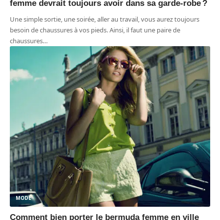
femme devrait toujours avoir dans sa garde-robe ?
Une simple sortie, une soirée, aller au travail, vous aurez toujours
besoin de chaussures à vos pieds. Ainsi, il faut une paire de
chaussures
…
MODE
Comment bien porter le bermuda femme en ville